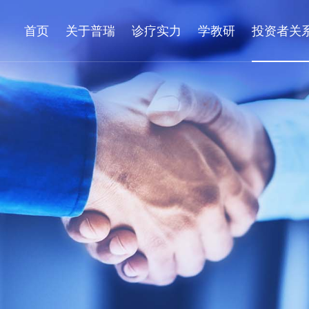
首页
关于普瑞
诊疗实力
学教研
投资者关
家工作站
健康常识
普瑞党建
眼科医生说
专业眼病研究所
新闻报道
眼科专家
定期公告
联系方式
爱眼漫画书
企业文化
学组介绍
临时公告
员工关爱
疑难眼病会诊中心
社会责任
先进设备
联系方式
诚聘英才
爱眼漫画视频
数字普瑞
科研与培
科普