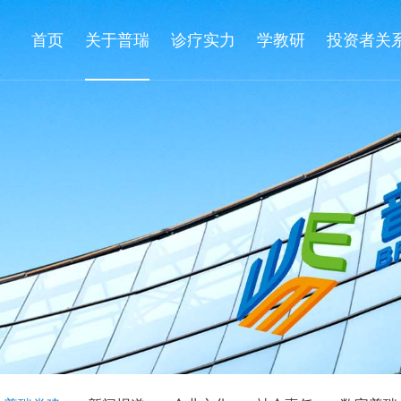
首页
关于普瑞
诊疗实力
学教研
投资者关
家工作站
健康常识
普瑞党建
眼科医生说
专业眼病研究所
新闻报道
眼科专家
定期公告
联系方式
爱眼漫画书
企业文化
学组介绍
临时公告
员工关爱
疑难眼病会诊中心
社会责任
先进设备
联系方式
诚聘英才
爱眼漫画视频
数字普瑞
科研与培
科普