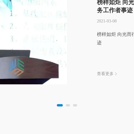
榜样如炬 向
务工作者事迹
2021-03-08
榜样如炬 向光而
迹
查看更多