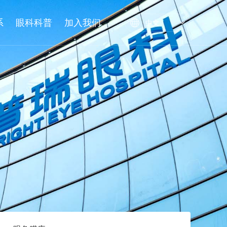
系
眼科科普
加入我们
中文
训
基地
眼角膜库
校企合作
继续教育
名师大讲堂