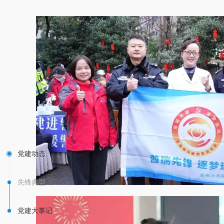
秀共
迹
党建动态
先锋典型
党建大事记