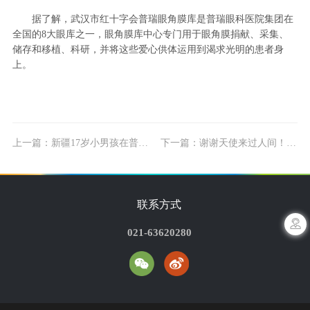
据了解，武汉市红十字会普瑞眼角膜库是普瑞眼科医院集团在
全国的8大眼库之一，眼角膜库中心专门用于眼角膜捐献、采集、
储存和移植、科研，并将这些爱心供体运用到渴求光明的患者身
上。
上一篇：新疆17岁小男孩在普瑞眼科接受免费角膜移植手术
下一篇：谢谢天使来过人间！22岁武汉女孩捐献器官让2人重获光明
联系方式
021-63620280