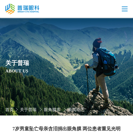
关于普瑞
ABOUT US
首页
关于普瑞
眼角膜库
新闻动态
7岁男童坠亡母亲含泪捐出眼角膜 两位患者重见光明