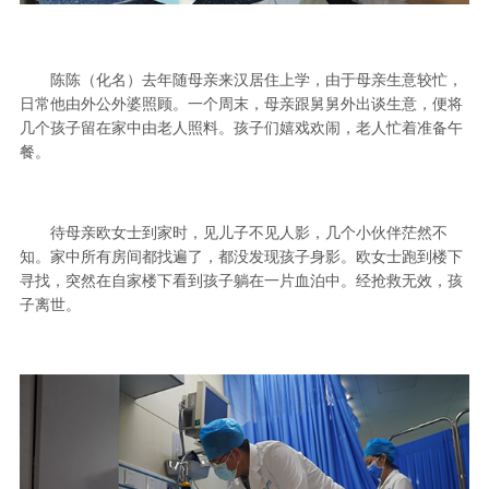
陈陈（化名）去年随母亲来汉居住上学，由于母亲生意较忙，
日常他由外公外婆照顾。一个周末，母亲跟舅舅外出谈生意，便将
几个孩子留在家中由老人照料。孩子们嬉戏欢闹，老人忙着准备午
餐。
待母亲欧女士到家时，见儿子不见人影，几个小伙伴茫然不
知。家中所有房间都找遍了，都没发现孩子身影。欧女士跑到楼下
寻找，突然在自家楼下看到孩子躺在一片血泊中。经抢救无效，孩
子离世。