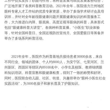
工作中切实发挥了职能与作用，将科普发展与医院发展紧密结合，
广泛地开展了各类科普教育活动。2021年全年，医院借力兰州地区
眼科专家人才工作站的优质专家资源，举办了多场学术研讨会及培
训班，并针对全年龄段眼健康问题开展眼健康知识的科普服务工
作，大力推进白内障、眼底病、高度近视等眼病的科普，具体形式
包括“眼健康科普大讲堂”、各病种科普直播、“小医生”职业体验
等，针对全国科普日、全国近视防控宣传月、全国爱眼日等筹备并
举办了多场系列科普活动。
2021年全年，医院作为科普基地共接待患者30000余名，来自
不同行业、领域的团体、个人约8000人，为安宁区、七里河区、兰
州新区、西固区等辖区内89100名中、小学生及校医、教师锦绣眼
科知识培训、科普宣教和眼健康检查，得到了一致的称赞和好评。
同时，医院联合幼儿园、社区、街道、兴趣班举办“眼科小医生社会
实践活动”，为3000名孩子和家长普及了护眼知识。