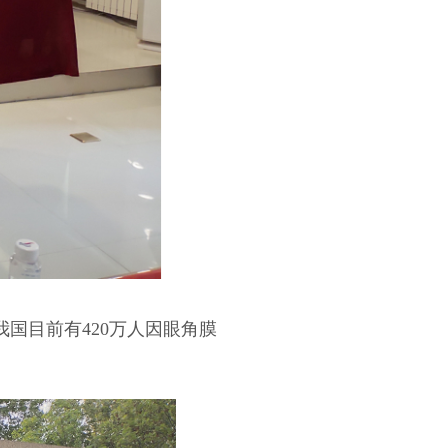
国目前有420万人因眼角膜
。