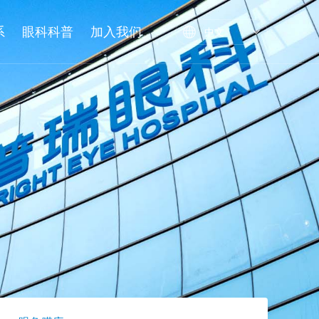
系
眼科科普
加入我们
中文
训
基地
眼角膜库
校企合作
继续教育
名师大讲堂