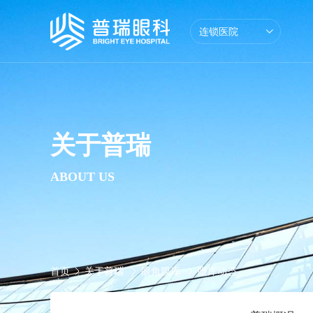
连锁医院
学术交流
学术活动
兰州地区眼科专
普瑞概况
眼
关于普瑞
ABOUT US
首页
关于普瑞
眼角膜库
眼库动态