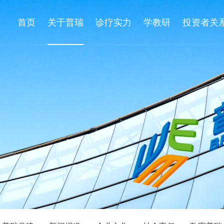
首页
关于普瑞
诊疗实力
学教研
投资者关
家工作站
健康常识
普瑞党建
眼科医生说
专业眼病研究所
新闻报道
眼科专家
定期公告
联系方式
爱眼漫画书
企业文化
学组介绍
临时公告
员工关爱
疑难眼病会诊中心
社会责任
先进设备
联系方式
诚聘英才
爱眼漫画视频
数字普瑞
科研与培
科普